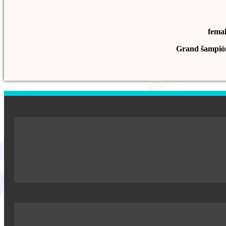
fema
Grand šampió