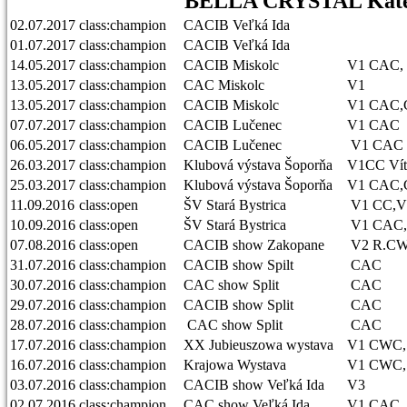
BELLA CRYSTAL Kate´
02.07.2017
class:champion
CACIB Veľká Ida
01.07.2017
class:champion
CACIB Veľká Ida
14.05.2017
class:champion
CACIB Miskolc
V1 CAC,
13.05.2017
class:champion
CAC Miskolc
V1
13.05.2017
class:champion
CACIB Miskolc
V1 CAC,
07.07.2017
class:champion
CACIB Lučenec
V1 CAC
06.05.2017
class:champion
CACIB Lučenec
V1 CAC
26.03.2017
class:champion
Klubová výstava Šoporňa
V1CC Ví
25.03.2017
class:champion
Klubová výstava Šoporňa
V1 CAC,
11.09.2016
class:open
ŠV Stará Bystrica
V1 CC,V
10.09.2016
class:open
ŠV Stará Bystrica
V1 CAC,
07.08.2016
class:open
CACIB show Zakopane
V2 R.CW
31.07.2016
class:champion
CACIB show Spilt
CA
30.07.2016
class:champion
CAC show Split
CAC
29.07.2016
class:champion
CACIB show Split
CAC
28.07.2016
class:champion
CAC show Split
CAC
17.07.2016
class:champion
XX Jubieuszowa wystava
V1 CWC,
16.07.2016
class:champion
Krajowa Wystava
V1 CWC,
03.07.2016
class:champion
CACIB show Veľká Ida
V3
02.07.2016
class:champion
CAC show Veľká Ida
V1 CAC