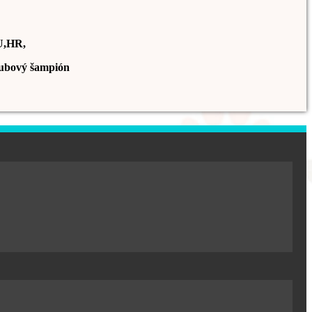
U,HR,
ubový šampión