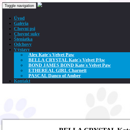
Toggle navigation
Úvod
Galéria
Chovní psi
Chovné suky
Šteniatka
Odchovy
Výstavy
Alex Kate´s Velvet Paw
BELLA CRYSTAL Kate´s Velvet PAw
BOND JAMES BOND Kate´s Velvet Paw
ETHEREAL GIRL Charnett
PASCAL Danco of Amber
Kontakt