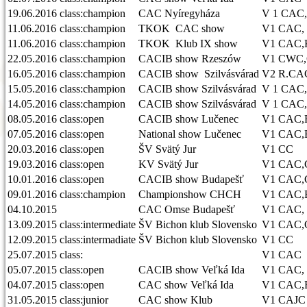
19.06.2016
class:champion
CAC Nyíregyháza
V 1 CAC
11.06.2016
class:champion
TKOK CAC show
V1 CAC,
11.06.2016
class:champion
TKOK Klub IX show
V1 CAC,
22.05.2016
class:champion
CACIB show Rzeszów
V1 CWC
16.05.2016
class:champion
CACIB show Szilvásvárad
V2 R.CA
15.05.2016
class:champion
CACIB show Szilvásvárad
V 1 CAC
14.05.2016
class:champion
CACIB show Szilvásvárad
V 1 CAC
08.05.2016
class:open
CACIB show Lučenec
V1 CAC,
07.05.2016
class:open
National show Lučenec
V1 CAC,B
20.03.2016
class:open
ŠV Svätý Jur
V1 CC
19.03.2016
class:open
KV Svätý Jur
V1 CAC,
10.01.2016
class:open
CACIB show Budapešť
V1 CAC,
09.01.2016
class:champion
Championshow CHCH
V1 CAC
04.10.2015
CAC Omse Budapešť
V1 CAC,
13.09.2015
class:intermediate
ŠV Bichon klub Slovensko
V1 CAC,
12.09.2015
class:intermadiate
ŠV Bichon klub Slovensko
V1 CC
25.07.2015
class:
V1 CAC
05.07.2015
class:open
CACIB show Veľká Ida
V1 CAC,
04.07.2015
class:open
CAC show Veľká Ida
V1 CAC,
31.05.2015
class:junior
CAC show Klub
V1 CAJC