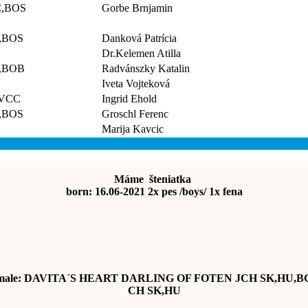
C,BOS
Gorbe Brnjamin
,BOS
Danková Patrícia
Dr.Kelemen Atilla
,BOB
Radvánszky Katalin
Iveta Vojteková
,VCC
Ingrid Ehold
,BOS
Groschl Ferenc
Marija Kavcic
Máme šteniatka
born: 16.06-2021 2x pes /boys/ 1x fena
male: DAVITA´S HEART DARLING OF FOTEN JCH SK,HU,B
CH SK,HU