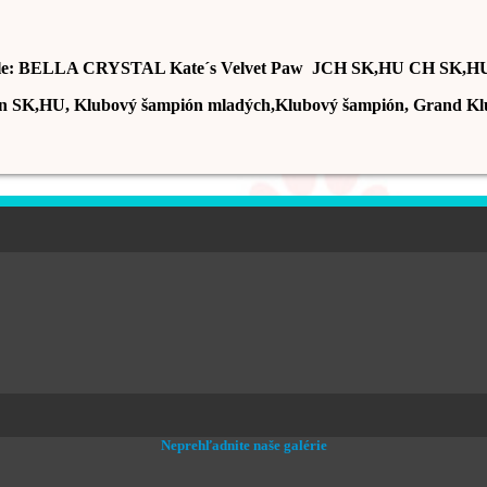
le: BELLA CRYSTAL Kate´s Velvet Paw JCH SK,HU CH SK,H
n SK,HU, Klubový šampión mladých,Klubový šampión, Grand Kl
Neprehľadnite naše galérie