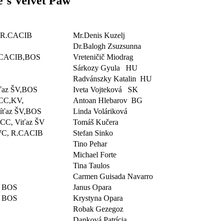
s Velvet Paw
 R.CACIB
Mr.Denis Kuzelj
Dr.Balogh Zsuzsunna
CACIB,BOS
Vreteničič Miodrag
Sárkozy Gyula HU
Radvánszky Katalin HU
ťaz ŠV,BOS
Iveta Vojteková SK
CC,KV,
Antoan Hlebarov BG
íťaz ŠV,BOS
Linda Voláriková
CC, Viťaz ŠV
Tomáš Kučera
C, R.CACIB
Stefan Sinko
C
Tino Pehar
Michael Forte
Tina Taulos
Carmen Guisada Navarro
 BOS
Janus Opara
 BOS
Krystyna Opara
Robak Gezegoz
Danková Patrícia