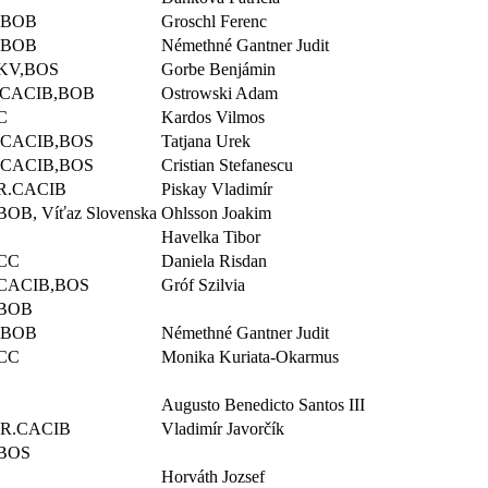
,BOB
Groschl Ferenc
 BOB
Némethné Gantner Judit
KV,BOS
Gorbe Benjámin
,CACIB,BOB
Ostrowski Adam
C
Kardos Vilmos
,CACIB,BOS
Tatjana Urek
,CACIB,BOS
Cristian Stefanescu
R.CACIB
Piskay Vladimír
OB, Víťaz Slovenska
Ohlsson Joakim
Havelka Tibor
CC
Daniela Risdan
CACIB,BOS
Gróf Szilvia
,BOB
 BOB
Némethné Gantner Judit
CC
Monika Kuriata-Okarmus
Augusto Benedicto Santos III
 R.CACIB
Vladimír Javorčík
BOS
Horváth Jozsef