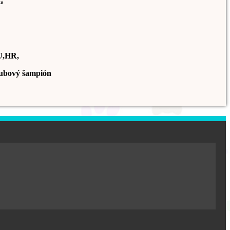
G
U,HR,
ubový šampión