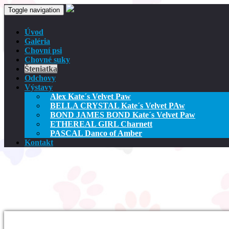
Toggle navigation
Úvod
Galéria
Chovní psi
Chovné suky
Šteniatka
Odchovy
Výstavy
Alex Kate´s Velvet Paw
BELLA CRYSTAL Kate´s Velvet PAw
BOND JAMES BOND Kate´s Velvet Paw
ETHEREAL GIRL Charnett
PASCAL Danco of Amber
Kontakt