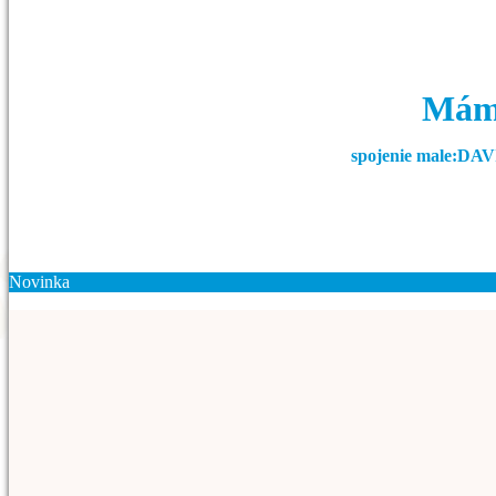
Máme
spojenie male:D
Novinka