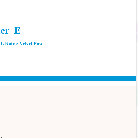
ter E
Kate´s Velvet Paw