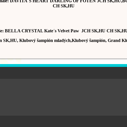
male: DAVITA´S HEART DARLING OF FOTEN JCH SK,HU,B
CH SK,HU
le: BELLA CRYSTAL Kate´s Velvet Paw JCH SK,HU CH SK,H
n SK,HU, Klubový šampión mladých,Klubový šampión, Grand Kl