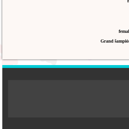
fema
Grand šampió